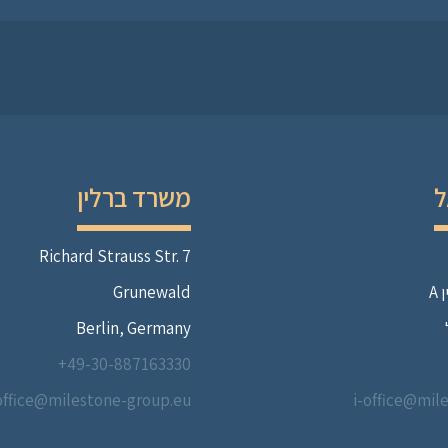
ל
משרד ברלין
Richard Strauss Str. 7
A
Grunewald
Berlin, Germany
49-30-887163330+
office@milestone-group.eu
i-office@mil