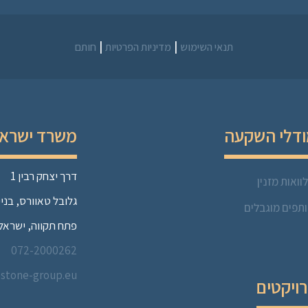
|
|
תנאי השימוש
מדיניות הפרטיות
חותם
דלי השקעה
משרד ישרא
דרך יצחק רבין 1
וואות מזנין
גלובל טאוורס, בניין 
תפים מוגבלים
פתח תקווה, ישראל
072-2000262
estone-group.eu
ויקטים