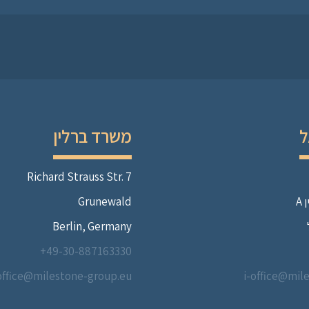
ל
משרד ברלין
Richard Strauss Str. 7
A
Grunewald
Berlin, Germany
49-30-887163330+
office@milestone-group.eu
i-office@mil