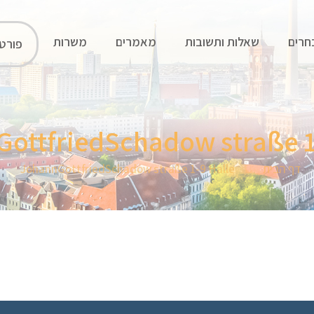
חרים
שאלות ותשובות
מאמרים
משרות
פורט
ottfriedSchadow straße 1
דף הבית
JohannGottfriedSchadow straße 1-9 Halle