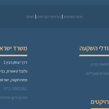
|
|
תנאי השימוש
מדיניות הפרטיות
חותם
דלי השקעה
משרד ישרא
דרך יצחק רבין 1
וואות מזנין
גלובל טאוורס, בניין 
תפים מוגבלים
פתח תקווה, ישראל
072-2000262
estone-group.eu
ויקטים