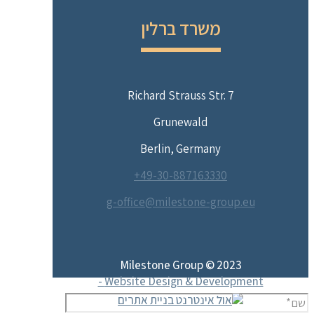
משרד ברלין
Richard Strauss Str. 7
Grunewald
Berlin, Germany
49-30-887163330+
g-office@milestone-group.eu
Milestone Group © 2023
Website Design & Development -