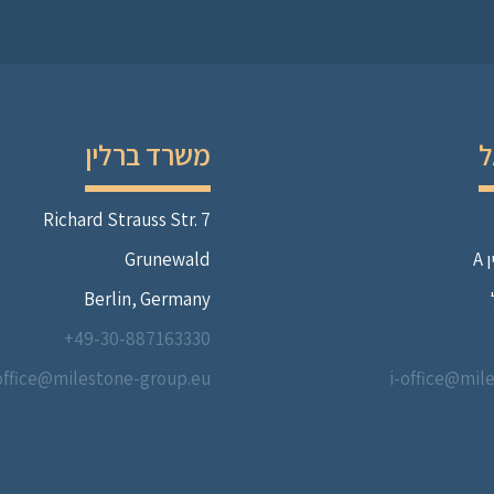
ל
משרד ברלין
Richard Strauss Str. 7
A
Grunewald
Berlin, Germany
49-30-887163330+
office@milestone-group.eu
i-office@mil