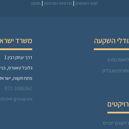
|
|
תנאי השימוש
מדיניות הפרטיות
חותם
דלי השקעה
משרד ישרא
דרך יצחק רבין 1
וואות מזנין
גלובל טאוורס, בניין 
תפים מוגבלים
פתח תקווה, ישראל
072-2000262
estone-group.eu
ויקטים
ויקטים יזמיים