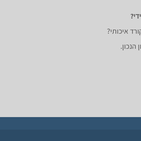
די?
רד איכותי?
 הנכון.